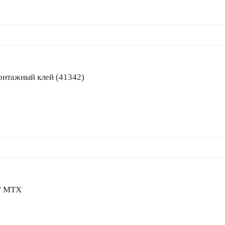
й монтажный клей (41342)
// MTX