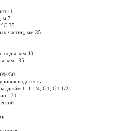
щиты 1
, м 7
 °C 35
ых частиц, мм 35
ь воды, мм 40
ды, мм 135
10%/50
уровня воды есть
а, дюйм 1, 1 1/4, G1, G1 1/2
мин 170
ческий
ть
артонная