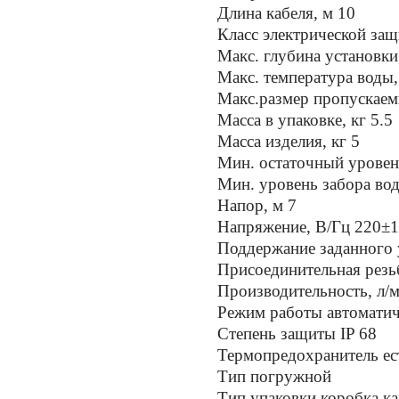
Длина кабеля, м 10
Класс электрической за
Макс. глубина установки
Макс. температура воды,
Макс.размер пропускаем
Масса в упаковке, кг 5.5
Масса изделия, кг 5
Мин. остаточный уровен
Мин. уровень забора во
Напор, м 7
Напряжение, В/Гц 220±
Поддержание заданного 
Присоединительная резьб
Производительность, л/
Режим работы автомати
Степень защиты IP 68
Термопредохранитель ес
Тип погружной
Тип упаковки коробка к