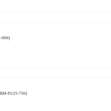
5-900)
(УШМ-П125-750)