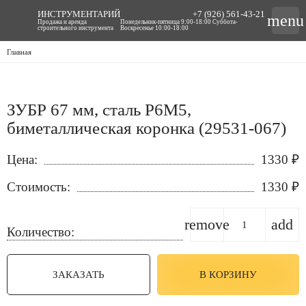
ИНСТРУМЕНТАРИЙ
+7 (926) 561-43-21
menu
Продажа и аренда
Понедельник-пятница 9:00-18:00 Суббота-
строительного инструмента
Воскресенье 10:00-18:00
Главная
ЗУБР 67 мм, сталь Р6М5,
биметаллическая коронка (29531-067)
Цена:
1330
₽
Стоимость:
1330
₽
remove
add
Количество:
ЗАКАЗАТЬ
В КОРЗИНУ