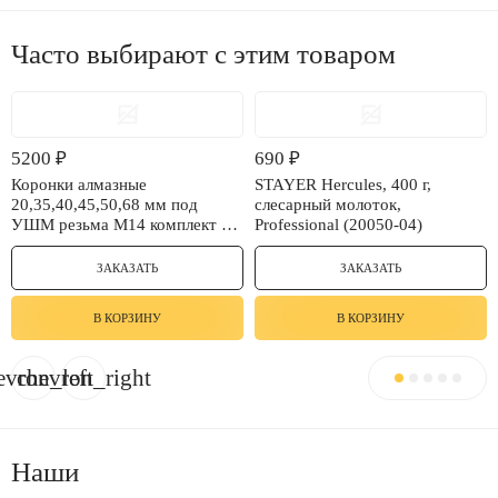
Часто выбирают с этим товаром
5200
₽
690
₽
Коронки алмазные
STAYER Hercules, 400 г,
20,35,40,45,50,68 мм под
слесарный молоток,
УШМ резьма М14 комплект 6
Professional (20050-04)
шт в чемоданчике
ЗАКАЗАТЬ
ЗАКАЗАТЬ
В КОРЗИНУ
В КОРЗИНУ
evron_left
chevron_right
Наши