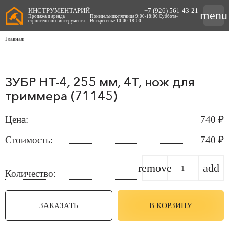
ИНСТРУМЕНТАРИЙ
+7 (926) 561-43-21
menu
Продажа и аренда
Понедельник-пятница 9:00-18:00 Суббота-
строительного инструмента
Воскресенье 10:00-18:00
Главная
ЗУБР НТ-4, 255 мм, 4T, нож для
триммера (71145)
Цена:
740
₽
Стоимость:
740
₽
remove
add
Количество:
ЗАКАЗАТЬ
В КОРЗИНУ