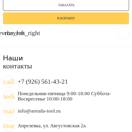
ЗАКАЗАТЬ
В КОРЗИНУ
evron_left
chevron_right
Наши
контакты
call
+7 (926) 561-43-21
Понедельник-пятница 9:00-18:00 Суббота-
chedule
Воскресенье 10:00-18:00
mail
info@arenda-tool.ru
cation_on
Апрелевка
, ул. Августовская 2а