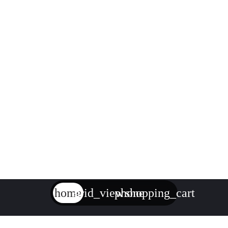
home
grid_view
phone
shopping_cart