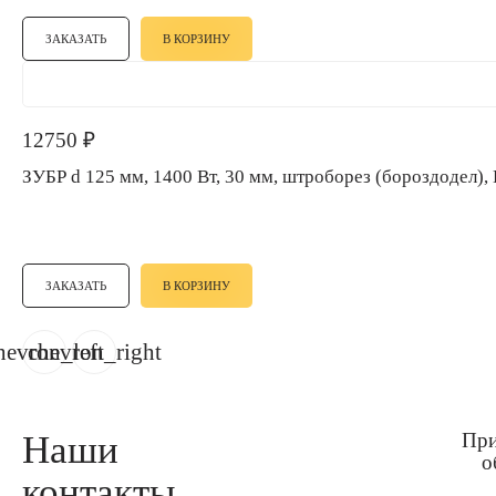
ЗАКАЗАТЬ
В КОРЗИНУ
12750
₽
ЗУБР d 125 мм, 1400 Вт, 30 мм, штроборез (бороздод
ЗАКАЗАТЬ
В КОРЗИНУ
hevron_left
chevron_right
Наши
При
о
контакты