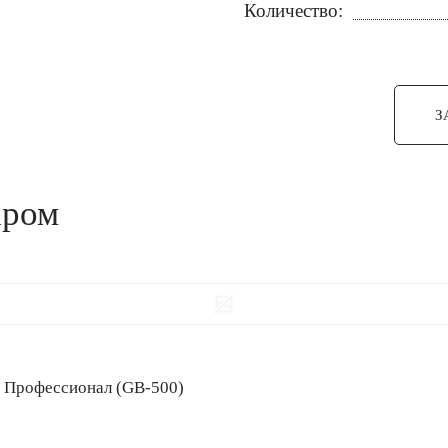
Количество:
З
аром
рт, Профессионал (GB-500)