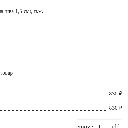
 шва 1,5 см), п.м.
 товар
830
₽
830
₽
remove
add