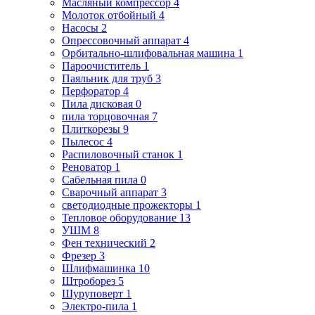
Масляный компрессор
4
Молоток отбойный
4
Насосы
2
Опрессовочный аппарат
4
Орбитально-шлифовальная машина
1
Пароочиститель
1
Паяльник для труб
3
Перфоратор
4
Пила дисковая
0
пила торцовочная
7
Плиткорезы
9
Пылесос
4
Распиловочный станок
1
Реноватор
1
Сабельная пила
0
Сварочный аппарат
3
светодиодные прожекторы
1
Тепловое оборудование
13
УШМ
8
Фен технический
2
Фрезер
3
Шлифмашинка
10
Штроборез
5
Шуруповерт
1
Электро-пила
1