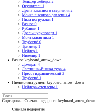
Тельфер-лебедка
2
Осушитель
1
Дрель-алмазного сверления
2
Мойка высокого давления
4
Пила погружная
1
Разное
0
Рубанки
1
Дрель-шуруповерт
1
Монтажная пила
1
Трубогиб
0
Триммер
1
Нейлер
1
Нивелир
1
Разное
keyboard_arrow_down
Домкрат
4
Лестницы-Вышка туры
4
Пресс гидравлический
3
Трубогиб
1
Пневмоинструмент
keyboard_arrow_down
Нейлеры-степлеры
1
Сортировка:
Сначала недорогие
keyboard_arrow_down
Сначала недорогие