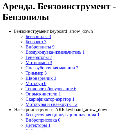
Аренда. Бензоинструмент -
Бензопилы
Бензоинструмент
keyboard_arrow_down
Бензопилы
3
Бензорез
3
Виброплиты
9
Воздуходувка-измельчитель
1
Генераторы
7
Мотопомпа
3
Снегоуборочная машина
2
Триммер
3
Швонарезчик
3
Мотобур
0
Тепловое оборудование
6
Опрыскиватели
1
Скарификатор-аэратор
1
Мотобуры и сваекруты
12
Электроинструмент АКБ
keyboard_arrow_down
Бесщеточная циркуляционная пила
1
Виброприсовка
0
Детекторы
1