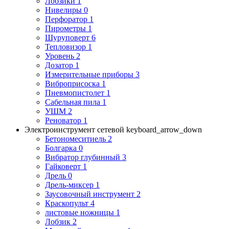
Лобзики
1
Нивелиры
0
Перфоратор
1
Пирометры
1
Шуруповерт
6
Тепловизор
1
Уровень
2
Дозатор
1
Измерительные приборы
3
Виброприсоска
1
Пневмопистолет
1
Сабельная пила
1
УШМ
2
Реноватор
1
Электроинструмент сетевой
keyboard_arrow_down
Бетономеситиель
2
Болгарка
0
Вибратор глубинный
3
Гайковерт
1
Дрель
0
Дрель-миксер
1
Заусовочный инструмент
2
Краскопульт
4
листовые ножницы
1
Лобзик
2