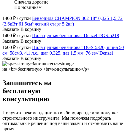
Сначала дорогие
По новинкам
1400
₽
/ сутки
Бензопила CHAMPION 362-18" 0,325-1,5-72
(2,6кВт 61,5см³ легкий старт 5,2кг)
Заказать
В корзину
1400
₽
/ сутки
Пила цепная бензиновая Denzel DGS-5218
Заказать
В корзину
1600
₽
/ сутки
Пила цепная бензиновая DGS-5820, шина 50
см, 58см3, 4,1 л.с., шаг 0,325, паз 1,5 мм, 76 зв// Denzel
Заказать
В корзину
Запишитесь
на
бесплатную
консультацию
Получите рекомендации по выбору, аренде или покупке
строительного инструмента. Мы поможем подобрать
оптимальные решения под ваши задачи и сэкономить ваше
время.