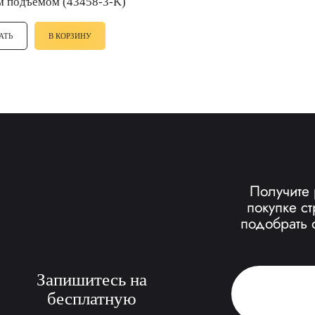
м подъемом (43458-3-K)
АТЬ
В КОРЗИНУ
Получите
покупке с
подобрать 
Запишитесь
на
бесплатную