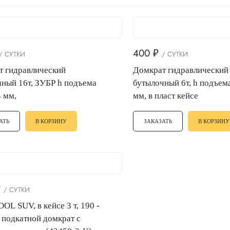
400
₽
/ СУТКИ
/ СУТКИ
т гидравлический
Домкрат гидравлический
ный 16т, ЗУБР h подъема
бутылочный 6т, h подъем
 мм,
мм, в пласт кейсе
АТЬ
В КОРЗИНУ
ЗАКАЗАТЬ
В КОРЗИНУ
₽
/ СУТКИ
L SUV, в кейсе 3 т, 190 -
 подкатной домкрат с