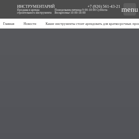
ИНСТРУМЕНТАРИЙ
+7 (926) 561-43-21
menu
Продажа и аренда
Понедельник-пятница 9:00-18:00 Суббота-
строительного инструмента
Воскресенье 10:00-18:00
Главная
Новости
Какие инструменты стоит арендовать для краткосрочных про