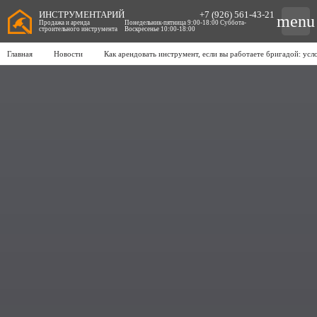
ИНСТРУМЕНТАРИЙ
+7 (926) 561-43-21
menu
Продажа и аренда
Понедельник-пятница 9:00-18:00 Суббота-
строительного инструмента
Воскресенье 10:00-18:00
Главная
Новости
Как арендовать инструмент, если вы работаете бригадой: ус