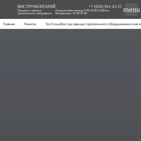
ИНСТРУМЕНТАРИЙ
+7 (926) 561-43-21
menu
Продажа и аренда
Понедельник-пятница 9:00-18:00 Суббота-
строительного инструмента
Воскресенье 10:00-18:00
Главная
Новости
Топ-5 ошибок при аренде строительного оборудования и как и