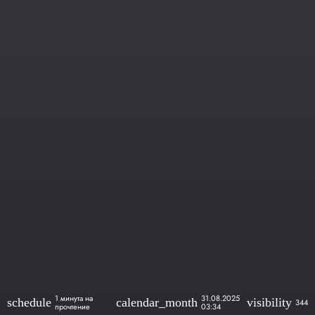
1 минута на
31.08.2025
schedule
calendar_month
visibility
344
прочтение
03:34