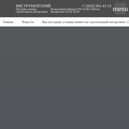
ИНСТРУМЕНТАРИЙ
+7 (926) 561-43-21
menu
Продажа и аренда
Понедельник-пятница 9:00-18:00 Суббота-
строительного инструмента
Воскресенье 10:00-18:00
Главная
Новости
Как погодные условия влияют на строительный инструмент: 