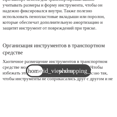
учитывать размеры и форму инструмента, чтобы он
надежно фиксировался внутри. Также полезно
использовать пенопластовые вкладыши или поролон,
которые обеспечат дополнительную амортизацию и
защитят инструмент от повреждений при тряске.
Организация инструментов в транспортном
средстве
Хаотичное размещение инструментов в транспортном
средстве может привести к их повреждению. Чтобы
home
grid_view
phone
shopping_cart
избежать этого, важно организовать пространство так,
чтобы инструменты не соприкасались друг с другом и не
могли свободно перемещаться во время движения.
Используйте разделители, фиксаторы и стяжные ремни
для надежной фиксации инструментов.
Для транспортировки мелких инструментов можно
использовать ящики с разделителями, которые помогут
избежать их перемешивания и повреждения. Для