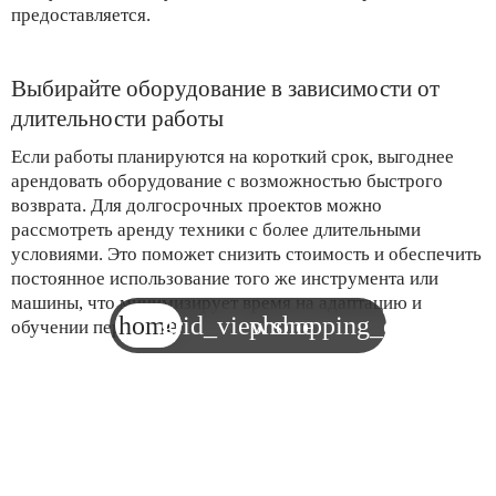
предоставляется.
Выбирайте оборудование в зависимости от
длительности работы
Если работы планируются на короткий срок, выгоднее
арендовать оборудование с возможностью быстрого
возврата. Для долгосрочных проектов можно
рассмотреть аренду техники с более длительными
условиями. Это поможет снизить стоимость и обеспечить
постоянное использование того же инструмента или
машины, что минимизирует время на адаптацию и
home
grid_view
phone
shopping_cart
обучении персонала.
Учитывайте доступность запчастей и
сервисное обслуживание
Когда речь идет о большом строительном проекте, важно,
чтобы арендуемое оборудование имело доступные