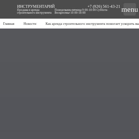
ИНСТРУМЕНТАРИЙ
+7 (926) 561-43-21
menu
Продажа и аренда
Понедельник-пятница 9:00-18:00 Суббота-
строительного инструмента
Воскресенье 10:00-18:00
Главная
Новости
Как аренда строительного инструмента помогает ускорить вы