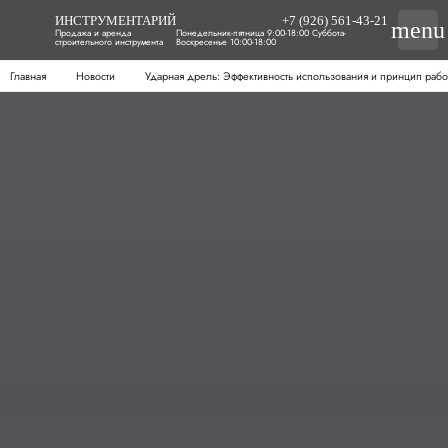
ИНСТРУМЕНТАРИЙ
+7 (926) 561-43-21
menu
Продажа и аренда
Понедельник-пятница 9:00-18:00 Суббота-
строительного инструмента
Воскресенье 10:00-18:00
Главная
Новости
Ударная дрель: Эффективность использования и принцип раб