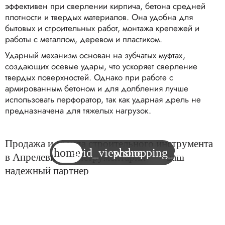
эффективен при сверлении кирпича, бетона средней
плотности и твердых материалов. Она удобна для
бытовых и строительных работ, монтажа крепежей и
работы с металлом, деревом и пластиком.
Ударный механизм основан на зубчатых муфтах,
создающих осевые удары, что ускоряет сверление
твердых поверхностей. Однако при работе с
армированным бетоном и для долбления лучше
использовать перфоратор, так как ударная дрель не
предназначена для тяжелых нагрузок.
Продажа и аренда строительного инструмента
home
grid_view
phone
shopping_cart
в Апрелевке: «Инструментарий» — ваш
надежный партнер
Наш каталог включает инструменты для любых задач —
от бытовых до профессиональных строительных работ.