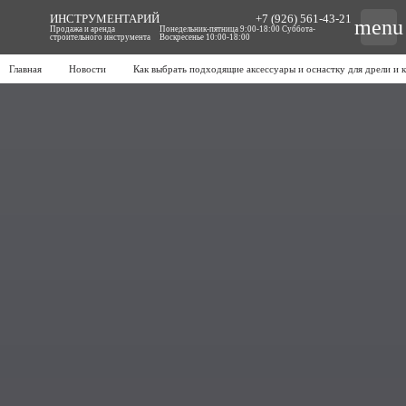
ИНСТРУМЕНТАРИЙ
+7 (926) 561-43-21
menu
Продажа и аренда
Понедельник-пятница 9:00-18:00 Суббота-
строительного инструмента
Воскресенье 10:00-18:00
Главная
Новости
Как выбрать подходящие аксессуары и оснастку для дрели и 