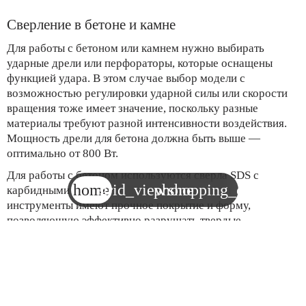
Сверление в бетоне и камне
Для работы с бетоном или камнем нужно выбирать
ударные дрели или перфораторы, которые оснащены
функцией удара. В этом случае выбор модели с
возможностью регулировки ударной силы или скорости
вращения тоже имеет значение, поскольку разные
материалы требуют разной интенсивности воздействия.
Мощность дрели для бетона должна быть выше —
оптимально от 800 Вт.
Для работы с бетоном используются сверла SDS с
home
grid_view
phone
shopping_cart
карбидными наконечниками или долота. Эти
инструменты имеют прочное покрытие и форму,
позволяющую эффективно разрушать твердые
материалы. Важно, чтобы дрель имела систему
амортизации или ударный механизм, который помогает с
легкостью преодолевать твердые слои.