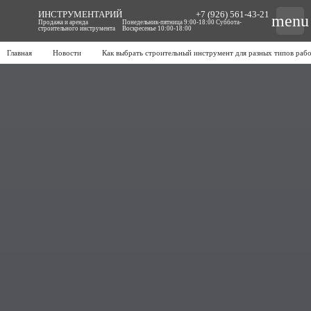
ИНСТРУМЕНТАРИЙ
+7 (926) 561-43-21
menu
Продажа и аренда
Понедельник-пятница 9:00-18:00 Суббота-
строительного инструмента
Воскресенье 10:00-18:00
Главная
Новости
Как выбрать строительный инструмент для разных типов раб