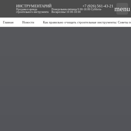
ИНСТРУМЕНТАРИЙ
+7 (926) 561-43-21
menu
Продажа и аренда
Понедельник-пятница 9:00-18:00 Суббота-
строительного инструмента
Воскресенье 10:00-18:00
Главная
Новости
Как правильно очищать строительные инструменты: Советы 