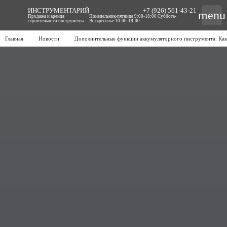
ИНСТРУМЕНТАРИЙ
+7 (926) 561-43-21
menu
Продажа и аренда
Понедельник-пятница 9:00-18:00 Суббота-
строительного инструмента
Воскресенье 10:00-18:00
Главная
Новости
Дополнительные функции аккумуляторного инструмента: Как