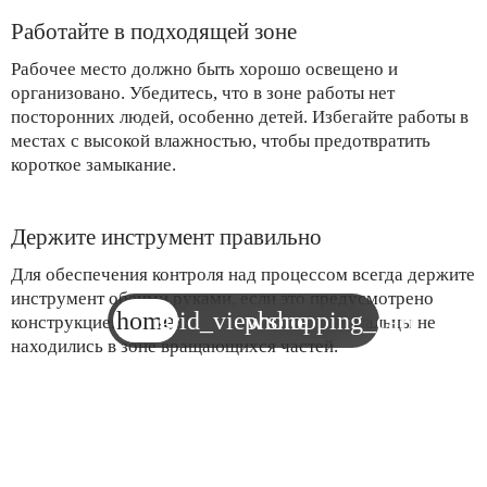
Работайте в подходящей зоне
Рабочее место должно быть хорошо освещено и
организовано. Убедитесь, что в зоне работы нет
посторонних людей, особенно детей. Избегайте работы в
местах с высокой влажностью, чтобы предотвратить
короткое замыкание.
Держите инструмент правильно
Для обеспечения контроля над процессом всегда держите
инструмент обеими руками, если это предусмотрено
home
grid_view
phone
shopping_cart
конструкцией. Следите за тем, чтобы ваши пальцы не
находились в зоне вращающихся частей.
Не перегружайте устройство
Работа на пределе возможностей инструмента может
привести к его перегреву или поломке. Соблюдайте