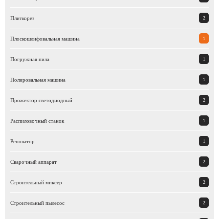
Плиткорез
2
Плоскошлифовальная машина
1
Погружная пила
1
полировальная машина
1
Прожектор светодиодный
2
распиловочный станок
1
реноватор
1
Сварочный аппарат
2
Строительный миксер
2
Строительный пылесос
2