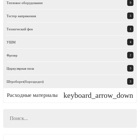
Тепловое оборудование
9
Тестер напряжения
3
Технический фен
1
УШМ
4
Фрезер
2
Циркулярная пила
3
Штроборез(бороздодел)
3
keyboard_arrow_down
Расходные материалы