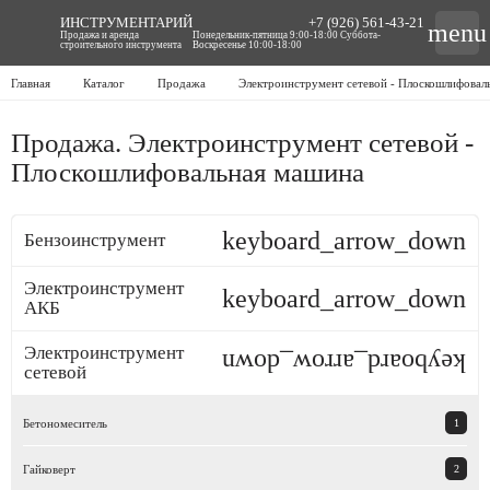
ИНСТРУМЕНТАРИЙ
+7 (926) 561-43-21
menu
Продажа и аренда
Понедельник-пятница 9:00-18:00 Суббота-
строительного инструмента
Воскресенье 10:00-18:00
Главная
Каталог
Продажа
Электроинструмент сетевой - Плоскошлифовал
Продажа. Электроинструмент сетевой -
Плоскошлифовальная машина
keyboard_arrow_down
Бензоинструмент
Электроинструмент
keyboard_arrow_down
АКБ
Электроинструмент
keyboard_arrow_down
сетевой
Бетономеситель
1
Гайковерт
2