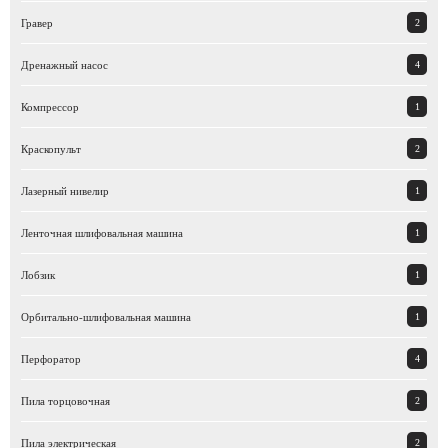
Гравер
2
Дренажный насос
4
Компрессор
1
Краскопульт
2
Лазерный нивелир
1
Ленточная шлифовальная машина
1
Лобзик
1
Орбитально-шлифовальная машина
1
Перфоратор
4
Пила торцовочная
2
Пила электрическая
2