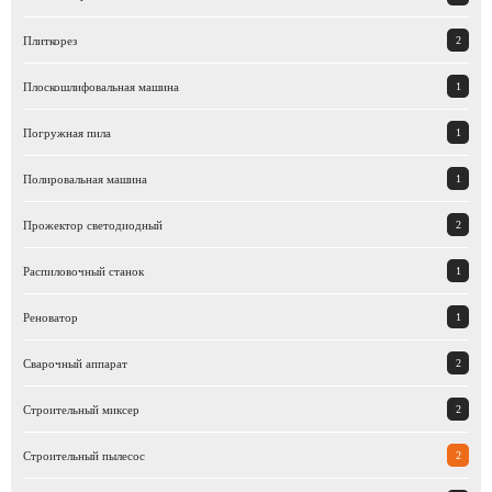
Плиткорез
2
Плоскошлифовальная машина
1
Погружная пила
1
полировальная машина
1
Прожектор светодиодный
2
распиловочный станок
1
реноватор
1
Сварочный аппарат
2
Строительный миксер
2
Строительный пылесос
2