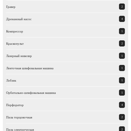
Гравер
2
Дренажный насос
4
Компрессор
1
Краскопульт
2
Лазерный нивелир
1
Ленточная шлифовальная машина
1
Лобзик
1
Орбитально-шлифовальная машина
1
Перфоратор
4
Пила торцовочная
2
Пила электрическая
2