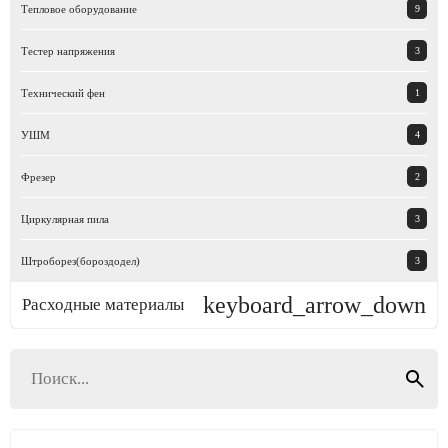
Тепловое оборудование
9
Тестер напряжения
3
Технический фен
1
УШМ
4
Фрезер
2
Циркулярная пила
3
Штроборез(бороздодел)
3
keyboard_arrow_down
Расходные материалы