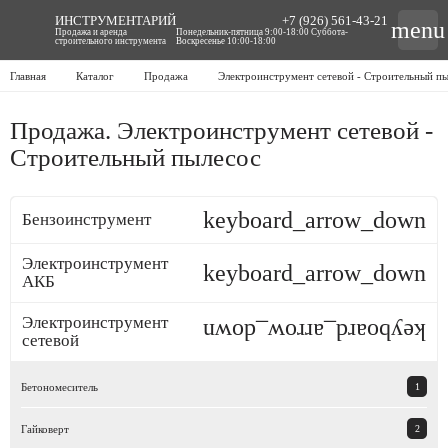
ИНСТРУМЕНТАРИЙ
+7 (926) 561-43-21
menu
Продажа и аренда
Понедельник-пятница 9:00-18:00 Суббота-
строительного инструмента
Воскресенье 10:00-18:00
Главная
Каталог
Продажа
Электроинструмент сетевой - Строительный п
Продажа. Электроинструмент сетевой -
Строительный пылесос
keyboard_arrow_down
Бензоинструмент
Электроинструмент
keyboard_arrow_down
АКБ
Электроинструмент
keyboard_arrow_down
сетевой
Бетономеситель
1
Гайковерт
2