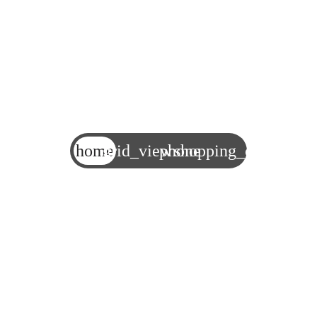
home
grid_view
phone
shopping_cart