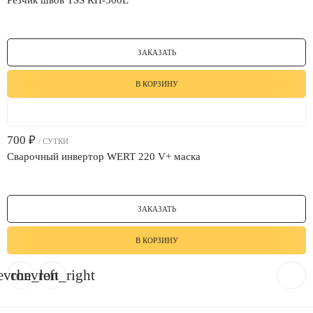
Резчик швов TSS RH-500L
ЗАКАЗАТЬ
В КОРЗИНУ
700
₽
/ СУТКИ
Сварочный инвертор WERT 220 V+ маска
ЗАКАЗАТЬ
В КОРЗИНУ
evron_left
chevron_right