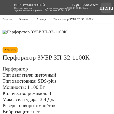
ИНСТРУМЕНТАРИЙ
+7 (926) 561-43-21
menu
Продажа и аренда
Понедельник-пятница 9:00-18:00 Суббота-
строительного инструмента
Воскресенье 10:00-18:00
Главная
Каталог
Аренда
Перфоратор ЗУБР ЗП-32-1100К
АРЕНДА
Перфоратор ЗУБР ЗП-32-1100К
Перфоратор
Тип двигателя: щеточный
Тип хвостовика: SDS-plus
Мощность: 1 100 Вт
Количество режимов: 3
Макс. сила удара: 3.4 Дж
Реверс: поворотом щёток
Виброзащита: нет