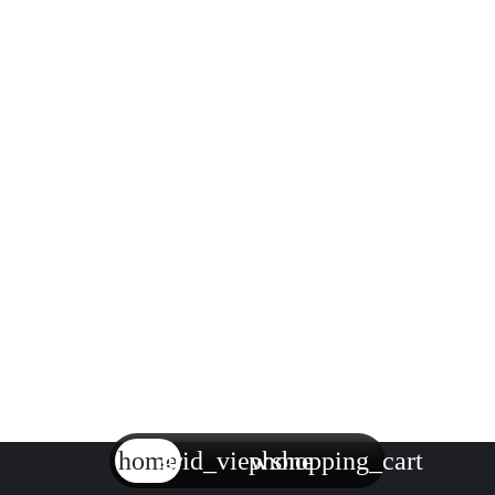
home
grid_view
phone
shopping_cart