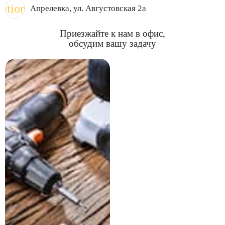
cation_on
Апрелевка
, ул. Августовская 2а
Приезжайте к нам в офис,
обсудим вашу задачу