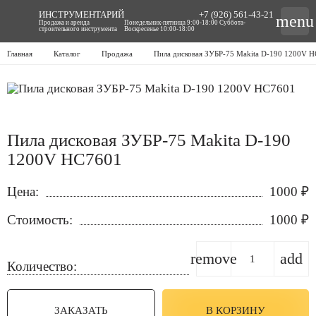
ИНСТРУМЕНТАРИЙ
+7 (926) 561-43-21
menu
Продажа и аренда
Понедельник-пятница 9:00-18:00 Суббота-
строительного инструмента
Воскресенье 10:00-18:00
Главная
Каталог
Продажа
Пила дисковая ЗУБР-75 Makita D-190 1200V 
Пила дисковая ЗУБР-75 Makita D-190
1200V HC7601
Цена:
1000
₽
Стоимость:
1000
₽
remove
add
Количество:
ЗАКАЗАТЬ
В КОРЗИНУ