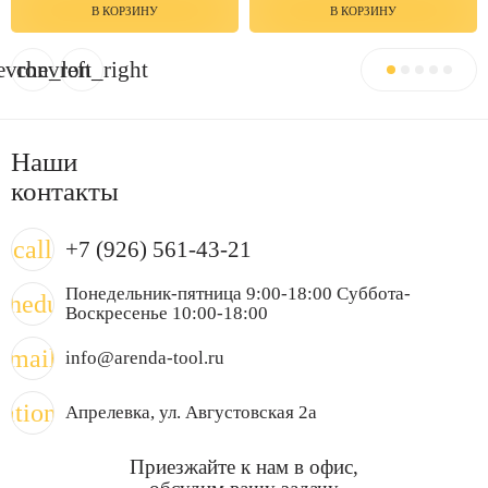
В КОРЗИНУ
В КОРЗИНУ
evron_left
chevron_right
Наши
контакты
call
+7 (926) 561-43-21
Понедельник-пятница 9:00-18:00 Суббота-
chedule
Воскресенье 10:00-18:00
mail
info@arenda-tool.ru
cation_on
Апрелевка
, ул. Августовская 2а
Приезжайте к нам в офис,