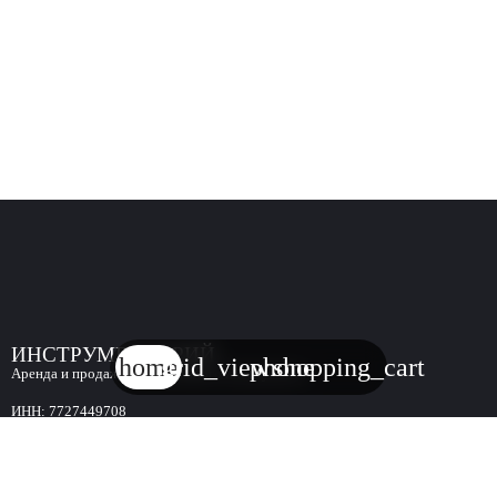
ИНСТРУМЕНТАРИЙ
home
grid_view
phone
shopping_cart
Аренда и продажа строительного инструмента
ИНН:
7727449708
КПП:
771001001
ОГРН:
1207700274814