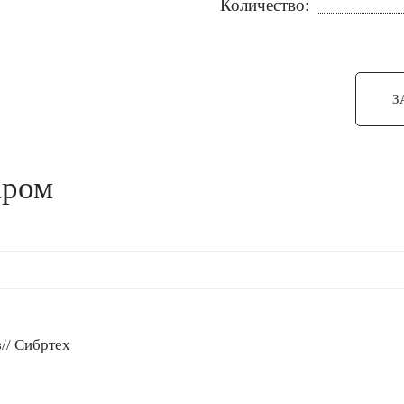
Количество:
З
аром
// Сибртех