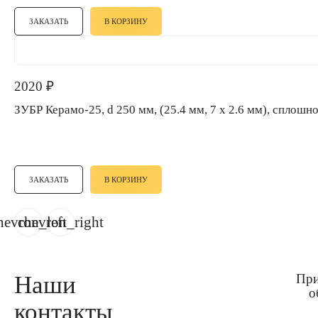
ЗАКАЗАТЬ
В КОРЗИНУ
2020
₽
ЗУБР Керамо-25, d 250 мм, (25.4 мм, 7 х 2.6 мм), сп
ЗАКАЗАТЬ
В КОРЗИНУ
hevron_left
chevron_right
Наши
При
о
контакты