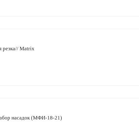
 резка// Matrix
тор, сумка, набор насадок (МФИ-18-21)