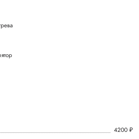
грева
лятор
4200
₽