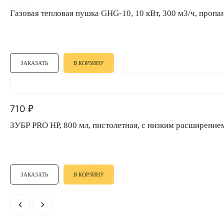
Газовая тепловая пушка GHG-10, 10 кВт, 300 м3/ч, пропан
ЗАКАЗАТЬ
В КОРЗИНУ
710
₽
ЗУБР PRO HP, 800 мл, пистолетная, с низким расш
ЗАКАЗАТЬ
В КОРЗИНУ
chevron_left
chevron_right