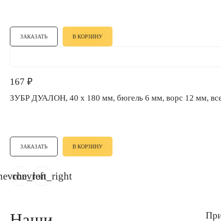
ЗАКАЗАТЬ
В КОРЗИНУ
167
₽
ЗУБР ДУАЛОН, 40 х 180 мм, бюгель 6 мм, ворс 12 мм,
ЗАКАЗАТЬ
В КОРЗИНУ
hevron_left
chevron_right
Наши
При