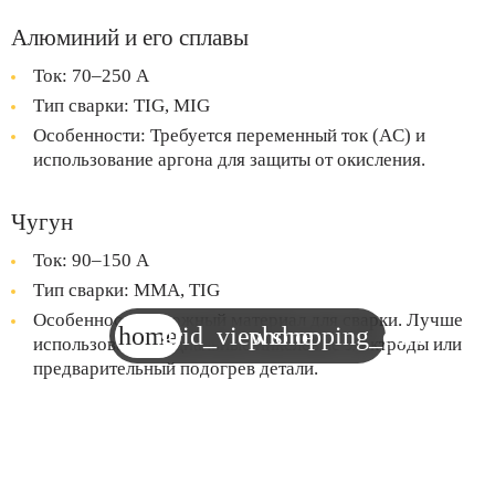
Алюминий и его сплавы
Ток: 70–250 А
Тип сварки: TIG, MIG
Особенности: Требуется переменный ток (AC) и
использование аргона для защиты от окисления.
Чугун
Ток: 90–150 А
Тип сварки: MMA, TIG
Особенности: Сложный материал для сварки. Лучше
home
grid_view
phone
shopping_cart
использовать специальные никелевые электроды или
предварительный подогрев детали.
Цветные металлы (медь, латунь, бронза)
Ток: 50–200 А