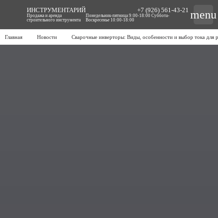
ИНСТРУМЕНТАРИЙ
+7 (926) 561-43-21
menu
Продажа и аренда
Понедельник-пятница 9:00-18:00 Суббота-
строительного инструмента
Воскресенье 10:00-18:00
Главная
Новости
Сварочные инверторы: Виды, особенности и выбор тока для 