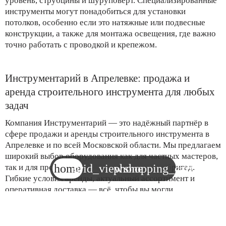
уровень, струбцины и шуруповерт. Специализированные
инструменты могут понадобиться для установки
потолков, особенно если это натяжные или подвесные
конструкции, а также для монтажа освещения, где важно
точно работать с проводкой и крепежом.
Инструментарий в Апрелевке: продажа и
аренда строительного инструмента для любых
задач
Компания Инструментарий — это надёжный партнёр в
сфере продажи и аренды строительного инструмента в
Апрелевке и по всей Московской области. Мы предлагаем
широкий выбор оборудования как для частных мастеров,
home
grid_view
phone
shopping_cart
так и для профессиональных строительных бригад.
Гибкие условия аренды, актуальный ассортимент и
оперативная доставка — всё, чтобы вы могли
сосредоточиться на работе, не отвлекаясь на поиски
инструмента.