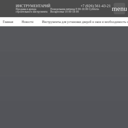
ИНСТРУМЕНТАРИЙ
+7 (926) 561-43-21
menu
Продажа и аренда
Понедельник-пятница 9:00-18:00 Суббота-
строительного инструмента
Воскресенье 10:00-18:00
Главная
Новости
Инструменты для установки дверей и окон и необходимость 