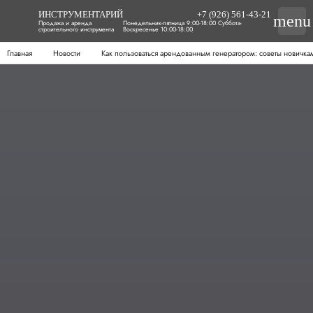
ИНСТРУМЕНТАРИЙ
+7 (926) 561-43-21
menu
Продажа и аренда
Понедельник-пятница 9:00-18:00 Суббота-
строительного инструмента
Воскресенье 10:00-18:00
Главная
Новости
Как пользоваться арендованным генератором: советы новичка