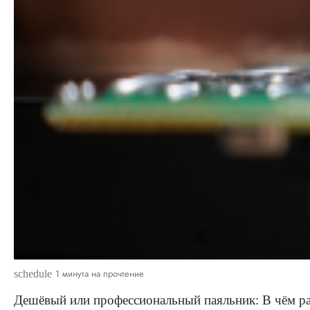
1 минута на прочтение
schedule
Дешёвый или профессиональный паяльник: В чём раз