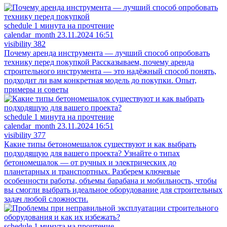
schedule
1 минута на прочтение
calendar_month
23.11.2024 16:51
visibility
382
Почему аренда инструмента — лучший способ опробовать
технику перед покупкой
Рассказываем, почему аренда
строительного инструмента — это надёжный способ понять,
подходит ли вам конкретная модель до покупки. Опыт,
примеры и советы
schedule
1 минута на прочтение
calendar_month
23.11.2024 16:51
visibility
377
Какие типы бетономешалок существуют и как выбрать
подходящую для вашего проекта?
Узнайте о типах
бетономешалок — от ручных и электрических до
планетарных и транспортных. Разберем ключевые
особенности работы, объемы барабана и мобильность, чтобы
вы смогли выбрать идеальное оборудование для строительных
задач любой сложности.
schedule
1 минута на прочтение