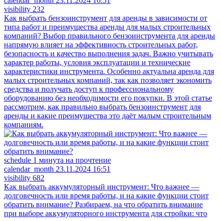
calendar_month
23.11.2024 16:51
visibility
232
Как выбрать бензоинструмент для аренды в зависимости от
типа работ и преимущества аренды для малых строительных
компаний?
Выбор правильного бензоинструмента для аренды
напрямую влияет на эффективность строительных работ,
безопасность и качество выполнения задач. Важно учитывать
характер работы, условия эксплуатации и технические
характеристики инструмента. Особенно актуальна аренда для
малых строительных компаний, так как позволяет экономить
средства и получать доступ к профессиональному
оборудованию без необходимости его покупки. В этой статье
рассмотрим, как правильно выбрать бензоинструмент для
аренды и какие преимущества это даёт малым строительным
компаниям.
schedule
1 минута на прочтение
calendar_month
23.11.2024 16:51
visibility
682
Как выбрать аккумуляторный инструмент: Что важнее —
долговечность или время работы, и на какие функции стоит
обратить внимание?
Разбираем, на что обратить внимание
при выборе аккумуляторного инструмента для стройки: что