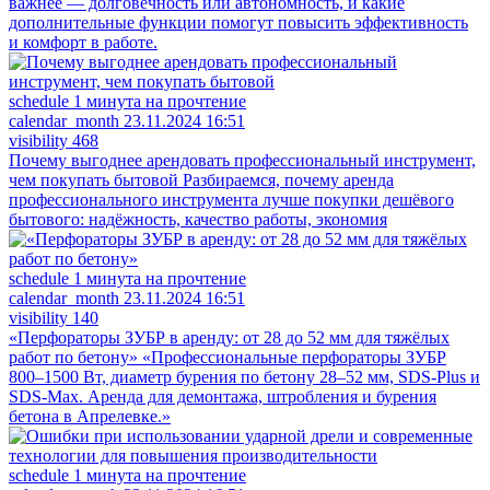
важнее — долговечность или автономность, и какие
дополнительные функции помогут повысить эффективность
и комфорт в работе.
schedule
1 минута на прочтение
calendar_month
23.11.2024 16:51
visibility
468
Почему выгоднее арендовать профессиональный инструмент,
чем покупать бытовой
Разбираемся, почему аренда
профессионального инструмента лучше покупки дешёвого
бытового: надёжность, качество работы, экономия
schedule
1 минута на прочтение
calendar_month
23.11.2024 16:51
visibility
140
«Перфораторы ЗУБР в аренду: от 28 до 52 мм для тяжёлых
работ по бетону»
«Профессиональные перфораторы ЗУБР
800–1500 Вт, диаметр бурения по бетону 28–52 мм, SDS‑Plus и
SDS‑Max. Аренда для демонтажа, штробления и бурения
бетона в Апрелевке.»
schedule
1 минута на прочтение