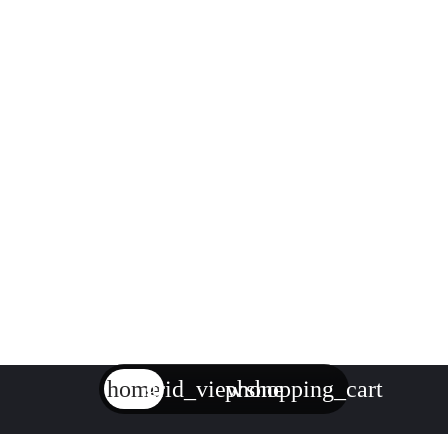
home
grid_view
phone
shopping_cart