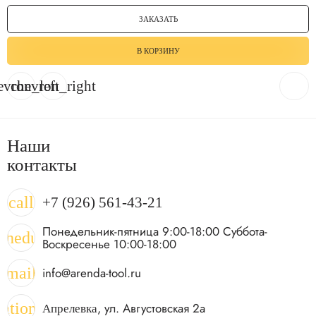
ЗАКАЗАТЬ
В КОРЗИНУ
evron_left
chevron_right
Наши
контакты
call
+7 (926) 561-43-21
Понедельник-пятница 9:00-18:00 Суббота-
chedule
Воскресенье 10:00-18:00
mail
info@arenda-tool.ru
cation_on
, ул. Августовская 2а
Апрелевка