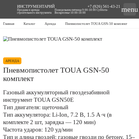
ИНСТРУМЕНТАРИЙ
+7 (926) 561-43-21
menu
Продажа и аренда
Понедельник-пятница 9:00-18:00 Суббота-
строительного инструмента
Воскресенье 10:00-18:00
Главная
Каталог
Аренда
Пневмопистолет TOUA GSN-50 комплект
АРЕНДА
Пневмопистолет TOUA GSN-50
комплект
Газовый аккумуляторный гвоздезабивной
инструмент TOUA GSN50Е
Тип двигателя: щеточный
Тип аккумулятора: Li-Ion, 7.2 В, 1.5 А·ч (в
комплекте 2 шт, зарядка — 120 мин)
Частота ударов: 120 уд/мин
Тип и длина гвоздей: газовые гвозди по бетону, 15–