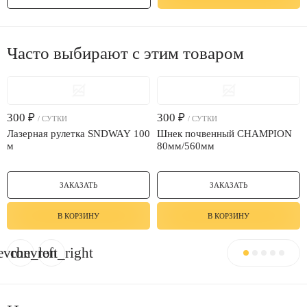
Часто выбирают с этим товаром
300
₽
300
₽
/ СУТКИ
/ СУТКИ
Лазерная рулетка SNDWAY 100
Шнек почвенный CHAMPION
м
80мм/560мм
ЗАКАЗАТЬ
ЗАКАЗАТЬ
В КОРЗИНУ
В КОРЗИНУ
evron_left
chevron_right